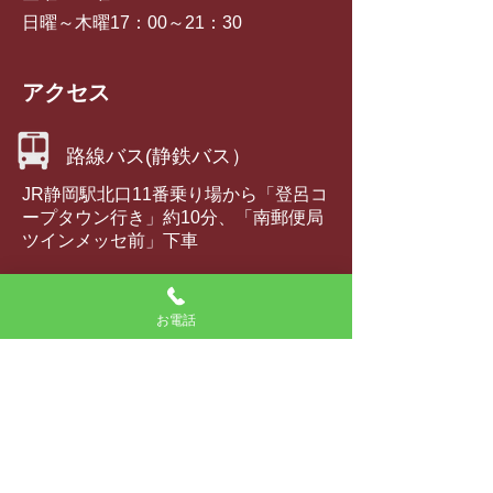
日曜～木曜17：00～21：30
アクセス
路線バス(静鉄バス）
JR静岡駅北口11番乗り場から「登呂コ
ープタウン行き」約10分、「南郵便局
ツインメッセ前」下車
静鉄電車
お電話
春日町下車、徒歩約12分
タクシー
JR静岡駅南口から約7分